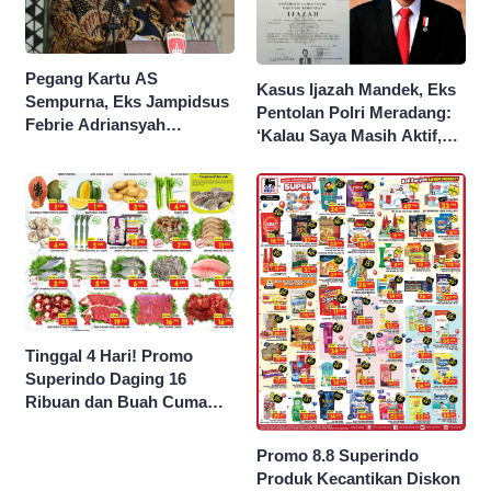
Pegang Kartu AS
Kasus Ijazah Mandek, Eks
Sempurna, Eks Jampidsus
Pentolan Polri Meradang:
Febrie Adriansyah
‘Kalau Saya Masih Aktif,
Kantongi Borok 9 Naga
Jokowi Saya Seret!’
Tinggal 4 Hari! Promo
Superindo Daging 16
Ribuan dan Buah Cuma
Seribu Rupiah
Promo 8.8 Superindo
Produk Kecantikan Diskon