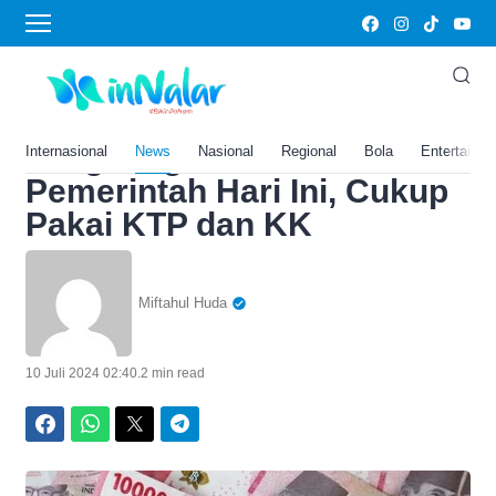
Home
›
Ekonomi
SEGERA KLAIM Saldo Dana
Rp400.000 Bantuan
Langsung Tunai dari
Internasional
News
Nasional
Regional
Bola
Entertainm
Pemerintah Hari Ini, Cukup
Pakai KTP dan KK
Miftahul Huda
10 Juli 2024 02:40
.
2 min read
Facebook
WhatsApp
Twitter
Telegram