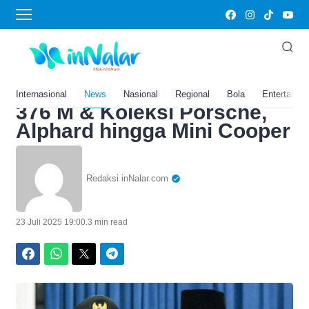
Home
›
News
Resmi Terkaya se-Jawa
Barat 2025! Bupati
Karawang Punya Harta Rp
Internasional
News
Nasional
Regional
Bola
Entertainm
376 M & Koleksi Porsche,
Alphard hingga Mini Cooper
Redaksi inNalar.com
23 Juli 2025 19:00
.
3 min read
Facebook
WhatsApp
Twitter
Telegram