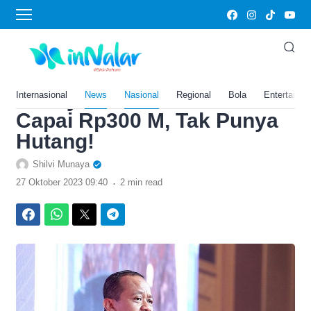
›
Home
Nasional
Resmi Jadi Tim Kampanye
Prabowo – Gibran, Harta
Kekayaan Bahlil Lahadalia
Internasional
News
Nasional
Regional
Bola
Entertainm
Capai Rp300 M, Tak Punya
Hutang!
Shilvi Munaya
.
27 Oktober 2023 09:40
2 min read
Facebook
WhatsApp
Twitter
Telegram