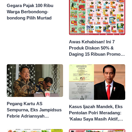
Gegara Pajak 100 Ribu
Warga Berbondong-
bondong Pilih Murtad
Awas Kehabisan! Ini 7
Produk Diskon 50% &
Daging 15 Ribuan Promo
Superindo yang Berakhir
Malam Ini
Pegang Kartu AS
Kasus Ijazah Mandek, Eks
Sempurna, Eks Jampidsus
Pentolan Polri Meradang:
Febrie Adriansyah
‘Kalau Saya Masih Aktif,
Kantongi Borok 9 Naga
Jokowi Saya Seret!’