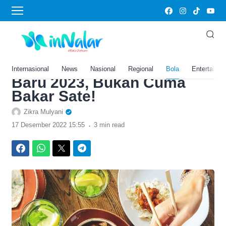
›
Home
Bola
Resep Masakan Sayap
Ayam Saus Barbeque untuk
Hidangan Spesial Tahun
Internasional
News
Nasional
Regional
Bola
Entertainm
Baru 2023, Bukan Cuma
Bakar Sate!
Zikra Mulyani
.
17 Desember 2022 15:55
3 min read
Facebook
WhatsApp
Twitter
Telegram