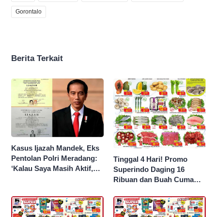
Gorontalo
Berita Terkait
Kasus Ijazah Mandek, Eks
Pentolan Polri Meradang:
Tinggal 4 Hari! Promo
‘Kalau Saya Masih Aktif,
Superindo Daging 16
Jokowi Saya Seret!’
Ribuan dan Buah Cuma
Seribu Rupiah