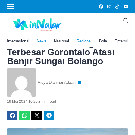
Home
›
News
Proyek ‘Tenggelamkan’ 3
Desa, Begini Proyeksi
Keandalan Bendungan
Internasional
News
Nasional
Regional
Bola
Entertainm
Terbesar Gorontalo Atasi
Banjir Sungai Bolango
Aisya Dianmar Adzani
19 Mei 2024 10:29
.
3 min read
Facebook
WhatsApp
Twitter
Telegram