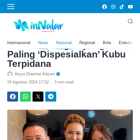
›
Home
Nasional
Profil Fristian Griec,
Jurnalis Peliput Kasus
Jessica Wongso yang
Internasional
News
Nasional
Regional
Bola
Entertainm
Paling ‘Dispesialkan’ Kubu
Terpidana
Aisya Dianmar Adzani
.
24 Agustus 2024 17:52
3 min read
Facebook
WhatsApp
Twitter
Telegram