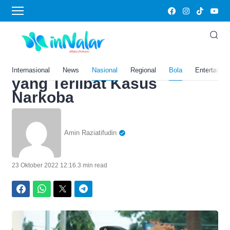
Home
›
Bola
Profil dan Biodata AKBP
Dody Prawiranegara, Eks
PJU Polres Bukit Tinggi
Internasional
News
Nasional
Regional
Bola
Entertainm
yang Terlibat Kasus
Narkoba
Amin Raziatifudin
23 Oktober 2022 12:16
.
3 min read
Facebook
WhatsApp
Twitter
Telegram