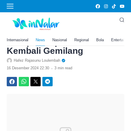
›
Home
News
Prediksi Kamboja vs Timor
Lester di Piala AFF 2024,
Harap-Harap João Pedro
Internasional
News
Nasional
Regional
Bola
Entertainm
Kembali Gemilang
Hafez Rajasunu Loulembah
.
16 Desember 2024 22:30
3 min read
Facebook
WhatsApp
Twitter
Telegram