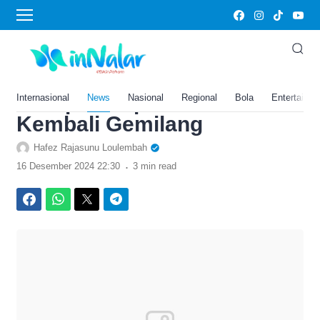
›
Home
News
Prediksi Kamboja vs Timor
Lester di Piala AFF 2024,
Harap-Harap João Pedro
Internasional
News
Nasional
Regional
Bola
Entertainm
Kembali Gemilang
Hafez Rajasunu Loulembah
.
16 Desember 2024 22:30
3 min read
Facebook
WhatsApp
Twitter
Telegram