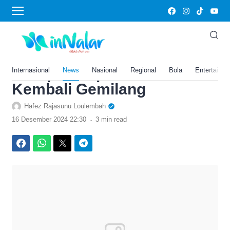
›
Home
News
Prediksi Kamboja vs Timor
Lester di Piala AFF 2024,
Harap-Harap João Pedro
Internasional
News
Nasional
Regional
Bola
Entertainm
Kembali Gemilang
Hafez Rajasunu Loulembah
.
16 Desember 2024 22:30
3 min read
Facebook
WhatsApp
Twitter
Telegram