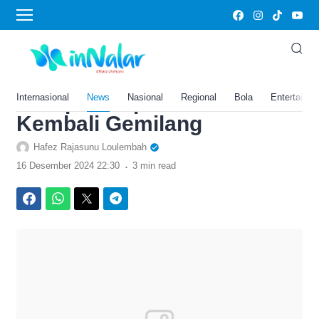
›
Home
News
Prediksi Kamboja vs Timor
Lester di Piala AFF 2024,
Harap-Harap João Pedro
Internasional
News
Nasional
Regional
Bola
Entertainm
Kembali Gemilang
Hafez Rajasunu Loulembah
.
16 Desember 2024 22:30
3 min read
Facebook
WhatsApp
Twitter
Telegram