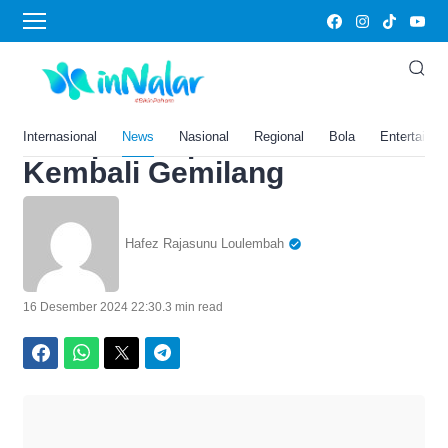
Home
›
News
Prediksi Kamboja vs Timor
Lester di Piala AFF 2024,
Harap-Harap João Pedro
Internasional
News
Nasional
Regional
Bola
Entertainm
Kembali Gemilang
Hafez Rajasunu Loulembah
16 Desember 2024 22:30
.
3 min read
Facebook
WhatsApp
Twitter
Telegram