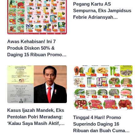
Pegang Kartu AS
Sempurna, Eks Jampidsus
Febrie Adriansyah
Kantongi Borok 9 Naga
Awas Kehabisan! Ini 7
Produk Diskon 50% &
Daging 15 Ribuan Promo
Superindo yang Berakhir
Malam Ini
Kasus Ijazah Mandek, Eks
Pentolan Polri Meradang:
Tinggal 4 Hari! Promo
‘Kalau Saya Masih Aktif,
Superindo Daging 16
Jokowi Saya Seret!’
Ribuan dan Buah Cuma
Seribu Rupiah