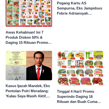
Pegang Kartu AS
Sempurna, Eks Jampidsus
Febrie Adriansyah
Kantongi Borok 9 Naga
Awas Kehabisan! Ini 7
Produk Diskon 50% &
Daging 15 Ribuan Promo
Superindo yang Berakhir
Malam Ini
Kasus Ijazah Mandek, Eks
Pentolan Polri Meradang:
Tinggal 4 Hari! Promo
‘Kalau Saya Masih Aktif,
Superindo Daging 16
Jokowi Saya Seret!’
Ribuan dan Buah Cuma
Seribu Rupiah