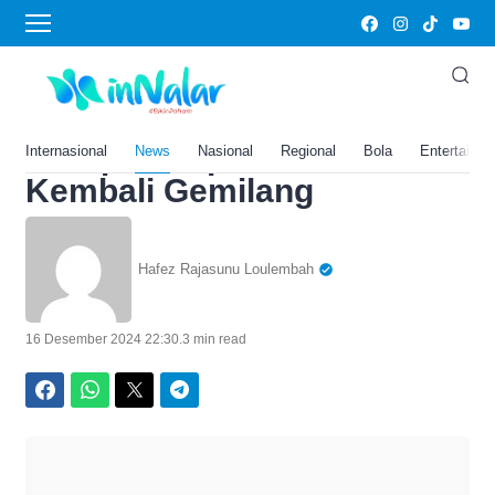
Home
›
News
Prediksi Kamboja vs Timor
Lester di Piala AFF 2024,
Harap-Harap João Pedro
Internasional
News
Nasional
Regional
Bola
Entertainm
Kembali Gemilang
Hafez Rajasunu Loulembah
16 Desember 2024 22:30
.
3 min read
Facebook
WhatsApp
Twitter
Telegram