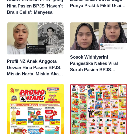
Punya Praktik Fiktif Usai
Hina Pasien BPJS ‘Haven’t
Hina Pasien BPJS
Brain Cells’: Menyesal
Sosok Widhiyarini
Profil NZ Anak Anggota
Pangestika Nakes Viral
Dewan Hina Pasien BPJS:
Suruh Pasien BPJS
Miskin Harta, Miskin Akal
Potong Urat Nadi, Minta
Pengen Diistimewain!
Maaf Usai Pasien
Meninggal