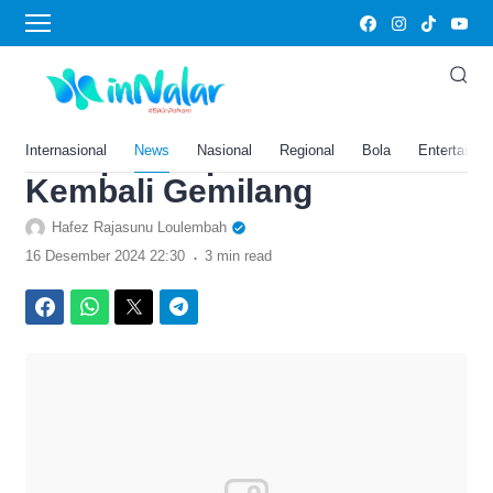
›
Home
News
Prediksi Kamboja vs Timor
Lester di Piala AFF 2024,
Harap-Harap João Pedro
Internasional
News
Nasional
Regional
Bola
Entertainm
Kembali Gemilang
Hafez Rajasunu Loulembah
.
16 Desember 2024 22:30
3 min read
Facebook
WhatsApp
Twitter
Telegram