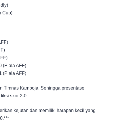
dly)
n Cup)
AFF)
FF)
AFF)
0 (Piala AFF)
1 (Piala AFF)
lan Timnas Kamboja. Sehingga presentase
ksi skor 2-0.
ikan kejutan dan memiliki harapan kecil yang
0.***