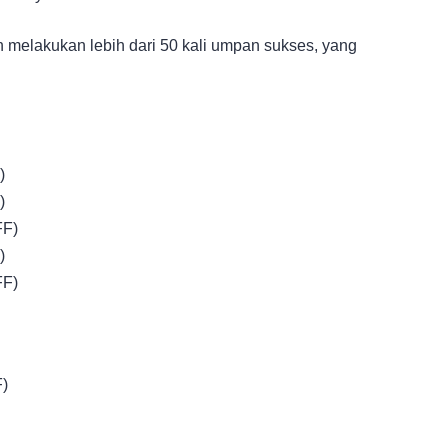
 melakukan lebih dari 50 kali umpan sukses, yang
)
)
FF)
)
FF)
F)