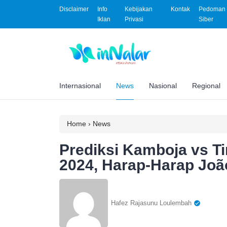
Disclaimer
Info
Kebijakan
Kontak
Pedoman 
Iklan
Privasi
Siber
Internasional
News
Nasional
Regional
Home
›
News
Prediksi Kamboja vs Ti
2024, Harap-Harap Joã
Hafez Rajasunu Loulembah