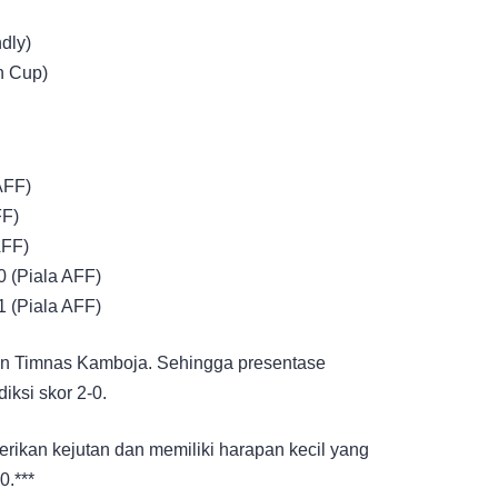
dly)
n Cup)
AFF)
FF)
AFF)
0 (Piala AFF)
1 (Piala AFF)
lan Timnas Kamboja. Sehingga presentase
ksi skor 2-0.
ikan kejutan dan memiliki harapan kecil yang
0.***