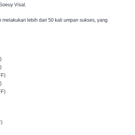
Soeuy Visal.
 melakukan lebih dari 50 kali umpan sukses, yang
)
)
FF)
)
FF)
F)