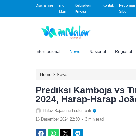
Disclaimer
Info
Kebijakan
Kontak
Pedoman 
Iklan
Privasi
Siber
Internasional
News
Nasional
Regional
›
Home
News
Prediksi Kamboja vs Ti
2024, Harap-Harap Joã
Hafez Rajasunu Loulembah
.
16 Desember 2024 22:30
3 min read
Facebook
WhatsApp
Twitter
Telegram