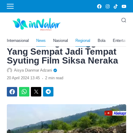
›
Home
News
Pesona Niagara Falls
Bogor, Inilah Keindahan
Wisata Sungai Jonggol
Internasional
News
Nasional
Regional
Bola
Entertainm
Yang Sempat Jadi Tempat
Syuting Film Siksa Neraka
Aisya Dianmar Adzani
.
20 April 2024 13:45
2 min read
Facebook
WhatsApp
Twitter
Telegram