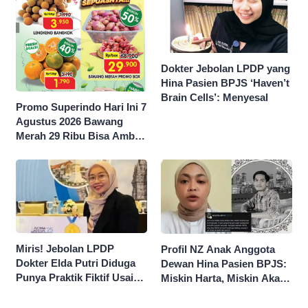
Dokter Jebolan LPDP yang
Hina Pasien BPJS ‘Haven’t
Brain Cells’: Menyesal
Promo Superindo Hari Ini 7
Agustus 2026 Bawang
Merah 29 Ribu Bisa Ambil
dan Isi Sepuasnya Diskon
50 Persen
Miris! Jebolan LPDP
Profil NZ Anak Anggota
Dokter Elda Putri Diduga
Dewan Hina Pasien BPJS:
Punya Praktik Fiktif Usai
Miskin Harta, Miskin Akal
Hina Pasien BPJS
Pengen Diistimewain!