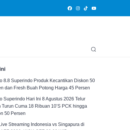
Olahraga
Hiburan
Muslimpedia
Edukasi
Opini & Ce
ini
 8.8 Superindo Produk Kecantikan Diskon 50
en dan Fresh Buah Potong Harga 45 Persen
 Superindo Hari Ini 8 Agustus 2026 Telur
 Turun Cuma 18 Ribuan 10’S PCK hingga
on 50 Persen
Live Streaming Indonesia vs Singapura di