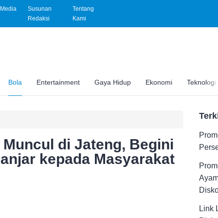
Media
Susunan
Tentang
Redaksi
Kami
Bola
Entertainment
Gaya Hidup
Ekonomi
Teknologi
Terk
Promo
Muncul di Jateng, Begini
Pers
anjar kepada Masyarakat
Promo
Ayam
Disk
Link 