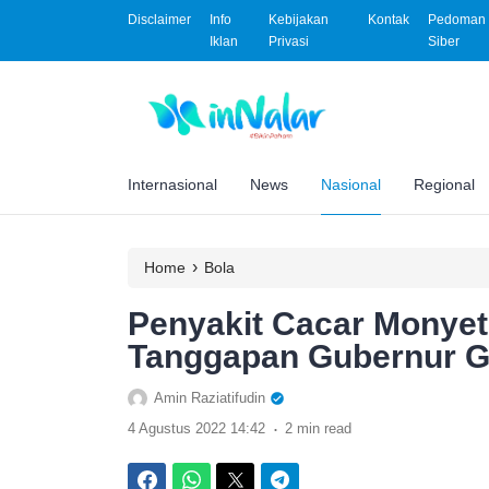
Disclaimer
Info
Kebijakan
Kontak
Pedoman 
Iklan
Privasi
Siber
Internasional
News
Nasional
Regional
›
Home
Bola
Penyakit Cacar Monyet 
Tanggapan Gubernur G
Amin Raziatifudin
.
4 Agustus 2022 14:42
2 min read
Facebook
WhatsApp
Twitter
Telegram