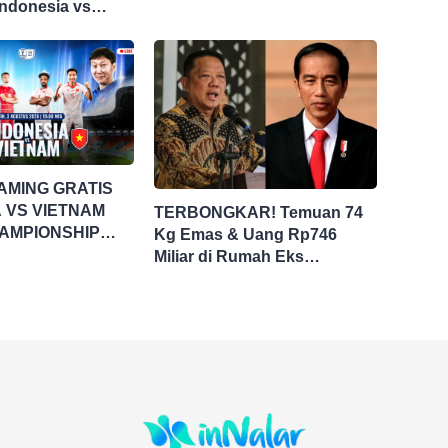
Indonesia vs
i Piala AFF 2026
AMING GRATIS
 VS VIETNAM
TERBONGKAR! Temuan 74
AMPIONSHIP
Kg Emas & Uang Rp746
UP 2026
Miliar di Rumah Eks
Jampidsus Febri Seret Nama
Jokowi