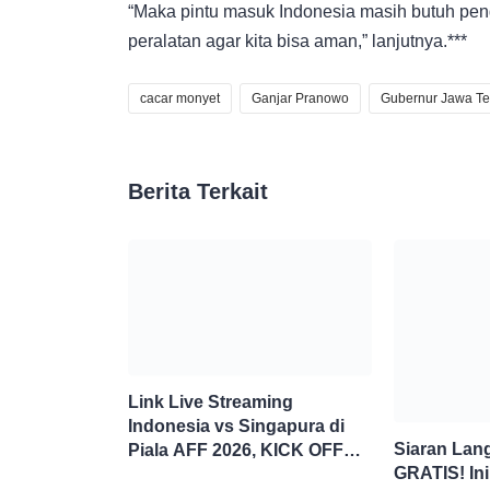
“Maka pintu masuk Indonesia masih butuh pe
peralatan agar kita bisa aman,” lanjutnya.***
cacar monyet
Ganjar Pranowo
Gubernur Jawa T
Berita Terkait
Link Live Streaming
Indonesia vs Singapura di
Siaran Lan
Piala AFF 2026, KICK OFF
GRATIS! Ini
20.00 WIB