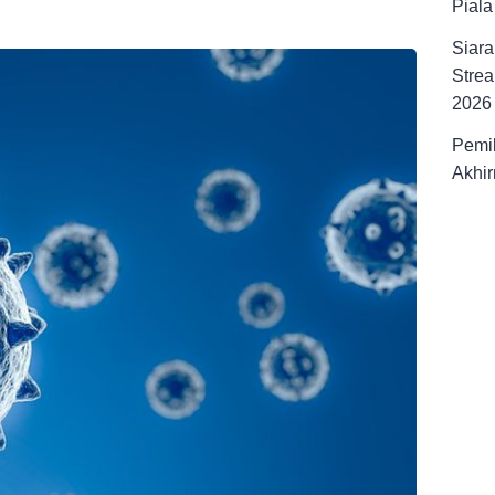
Pial
Siara
Strea
2026
Pemil
Akhir