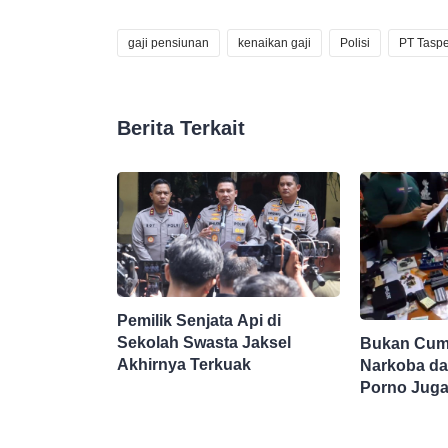
gaji pensiunan
kenaikan gaji
Polisi
PT Tasp
Berita Terkait
Pemilik Senjata Api di
Sekolah Swasta Jaksel
Bukan Cuma
Akhirnya Terkuak
Narkoba da
Porno Juga
Sekolah Sw