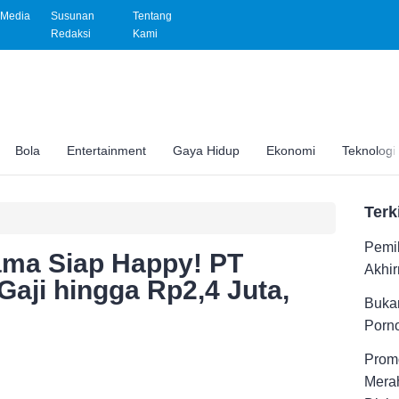
Media
Susunan
Tentang
Redaksi
Kami
Bola
Entertainment
Gaya Hidup
Ekonomi
Teknologi
Terk
Pemil
ama Siap Happy! PT
Akhir
Gaji hingga Rp2,4 Juta,
Buka
Porno
Promo
Merah