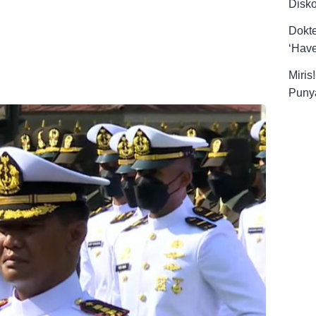
Disk
Dokt
‘Have
Miris
Punya