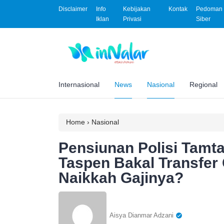
Disclaimer
Info
Kebijakan
Kontak
Pedoman 
Iklan
Privasi
Siber
Internasional
News
Nasional
Regional
Home
›
Nasional
Pensiunan Polisi Tamt
Taspen Bakal Transfer 
Naikkah Gajinya?
Aisya Dianmar Adzani