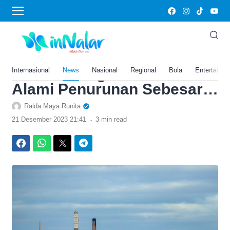
›
Home
Ekonomi
Pendapatannya Naik Rp8
Triliun, Laba Bersih
Raksasa Migas Ini Justru
Internasional
News
Nasional
Regional
Bola
Entertainm
Alami Penurunan Sebesar…
Ralda Maya Runita
.
21 Desember 2023 21:41
3 min read
Facebook
WhatsApp
Twitter
Telegram