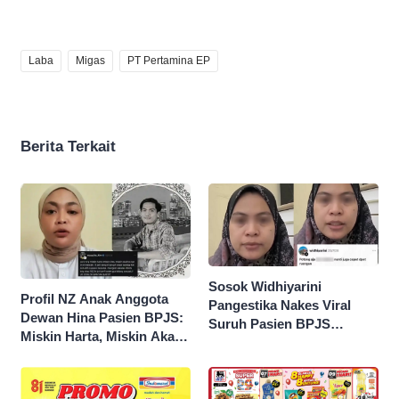
Laba
Migas
PT Pertamina EP
Berita Terkait
Sosok Widhiyarini
Profil NZ Anak Anggota
Pangestika Nakes Viral
Dewan Hina Pasien BPJS:
Suruh Pasien BPJS
Miskin Harta, Miskin Akal
Potong Urat Nadi, Minta
Pengen Diistimewain!
Maaf Usai Pasien
Meninggal