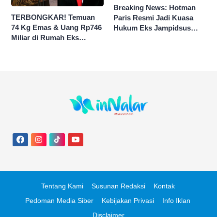
Breaking News: Hotman
TERBONGKAR! Temuan
Paris Resmi Jadi Kuasa
74 Kg Emas & Uang Rp746
Hukum Eks Jampidsus
Miliar di Rumah Eks
Febrie Ardiansyah
Jampidsus Febri Seret
Nama Jokowi
Tentang Kami
Susunan Redaksi
Kontak
Pedoman Media Siber
Kebijakan Privasi
Info Iklan
Disclaimer