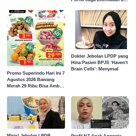
Sekolah Swasta Jaksel
Dokter Jebolan LPDP yang
Hina Pasien BPJS ‘Haven’t
Brain Cells’: Menyesal
Promo Superindo Hari Ini 7
Agustus 2026 Bawang
Merah 29 Ribu Bisa Ambil
dan Isi Sepuasnya Diskon
50 Persen
Miris! Jebolan LPDP
Profil NZ Anak Anggota