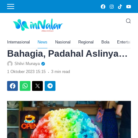
›
Home
Kesehatan
Nostalgia! Inilah Deretan
Jajanan SD Tahun 80-an, dr
Zaidul Akbar: Bikin
Internasional
News
Nasional
Regional
Bola
Entertainm
Bahagia, Padahal Aslinya…
Shilvi Munaya
.
1 Oktober 2023 15:15
3 min read
Facebook
WhatsApp
Twitter
Telegram