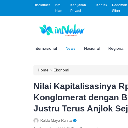
Disclaimer
Info
Kebijakan
Kontak
Pedoman 
Iklan
Privasi
Siber
Internasional
News
Nasional
Regional
›
Home
Ekonomi
Nilai Kapitalisasinya 
Konglomerat dengan Ban
Justru Terus Anjlok Se
Ralda Maya Runita
.