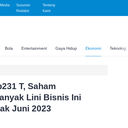
Media
Susunan
Tentang
Redaksi
Kami
Bola
Entertainment
Gaya Hidup
Ekonomi
Teknologi
Rp231 T, Saham
yak Lini Bisnis Ini
jak Juni 2023