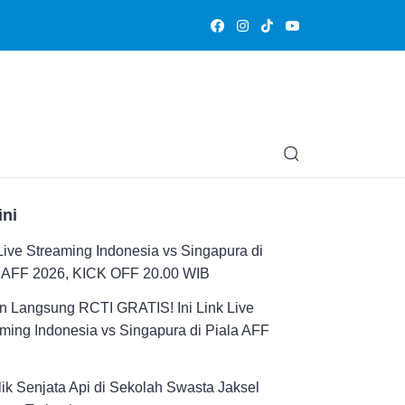
Olahraga
Hiburan
Muslimpedia
Edukasi
Opini & Ce
ini
Live Streaming Indonesia vs Singapura di
a AFF 2026, KICK OFF 20.00 WIB
n Langsung RCTI GRATIS! Ini Link Live
ming Indonesia vs Singapura di Piala AFF
ik Senjata Api di Sekolah Swasta Jaksel