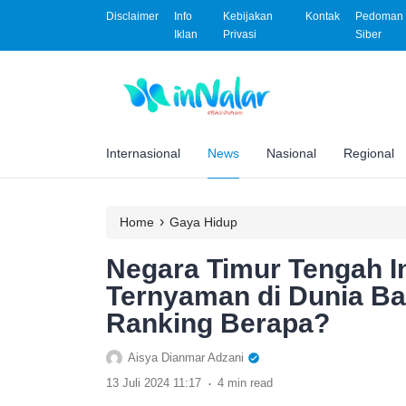
Disclaimer
Info
Kebijakan
Kontak
Pedoman 
Iklan
Privasi
Siber
Internasional
News
Nasional
Regional
›
Home
Gaya Hidup
Negara Timur Tengah I
Ternyaman di Dunia Bag
Ranking Berapa?
Aisya Dianmar Adzani
.
13 Juli 2024 11:17
4 min read