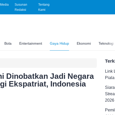
Media
Susunan
Tentang
Redaksi
Kami
Bola
Entertainment
Gaya Hidup
Ekonomi
Teknologi
Terk
Link 
ni Dinobatkan Jadi Negara
Pial
i Ekspatriat, Indonesia
Siara
Strea
2026
Pemil