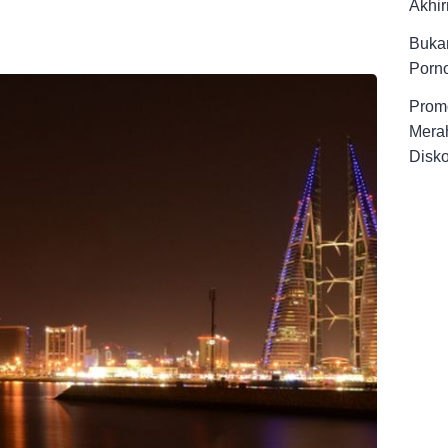
Akhir
Buka
Porno
Promo
Merah
Disk