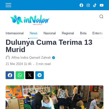
›
Home
Edukasi
Modal Masuknya Mencapai
Rp474 Juta, Sekolah
Persiapan di London Ini
Internasional
News
Nasional
Regional
Bola
Entertainm
Dulunya Cuma Terima 13
Murid
Alfina Indira Qamaril Zahrah
.
21 Mei 2024 11:46
3 min read
Facebook
WhatsApp
Twitter
Telegram