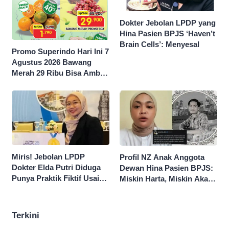
Dokter Jebolan LPDP yang
Hina Pasien BPJS ‘Haven’t
Brain Cells’: Menyesal
Promo Superindo Hari Ini 7
Agustus 2026 Bawang
Merah 29 Ribu Bisa Ambil
dan Isi Sepuasnya Diskon
50 Persen
Miris! Jebolan LPDP
Profil NZ Anak Anggota
Dokter Elda Putri Diduga
Dewan Hina Pasien BPJS:
Punya Praktik Fiktif Usai
Miskin Harta, Miskin Akal
Hina Pasien BPJS
Pengen Diistimewain!
Terkini