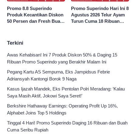
Promo 8.8 Superindo
Promo Superindo Hari Ini 8
Produk Kecantikan Diskon
Agustus 2026 Telur Ayam
50 Persen dan Fresh Buah
Turun Cuma 18 Ribuan
Potong Harga 45 Persen
10’S PCK hingga Diskon 50
Persen
Terkini
Awas Kehabisan! Ini 7 Produk Diskon 50% & Daging 15
Ribuan Promo Superindo yang Berakhir Malam Ini
Pegang Kartu AS Sempurna, Eks Jampidsus Febrie
Adriansyah Kantongi Borok 9 Naga
Kasus Ijazah Mandek, Eks Pentolan Polri Meradang: ‘Kalau
Saya Masih Aktif, Jokowi Saya Seret!’
Berkshire Hathaway Earnings: Operating Profit Up 16%,
Alphabet Joins Top 5 Holdings
Tinggal 4 Hari! Promo Superindo Daging 16 Ribuan dan Buah
Cuma Seribu Rupiah