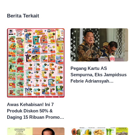
Berita Terkait
Pegang Kartu AS
Sempurna, Eks Jampidsus
Febrie Adriansyah
Kantongi Borok 9 Naga
Awas Kehabisan! Ini 7
Produk Diskon 50% &
Daging 15 Ribuan Promo
Superindo yang Berakhir
Malam Ini