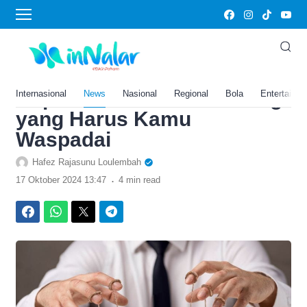
›
Home
Gaya Hidup
Merasa Dikendalikan Orang
Lain hingga Membuat
Depresi? Ini 6 Trik Psikologi
Internasional
News
Nasional
Regional
Bola
Entertainm
yang Harus Kamu
Waspadai
Hafez Rajasunu Loulembah
.
17 Oktober 2024 13:47
4 min read
Facebook
WhatsApp
Twitter
Telegram