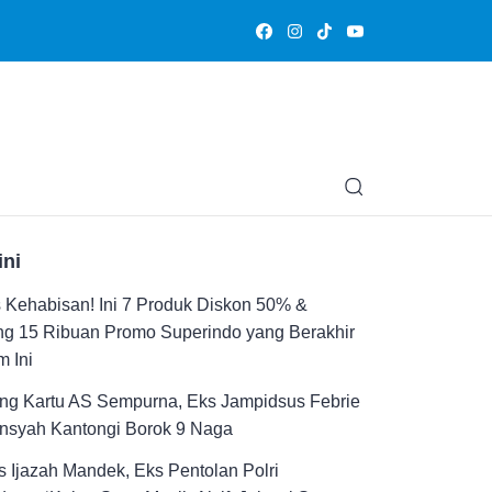
Olahraga
Hiburan
Muslimpedia
Edukasi
Opini & Ce
ini
Kehabisan! Ini 7 Produk Diskon 50% &
ng 15 Ribuan Promo Superindo yang Berakhir
 Ini
ng Kartu AS Sempurna, Eks Jampidsus Febrie
ansyah Kantongi Borok 9 Naga
 Ijazah Mandek, Eks Pentolan Polri