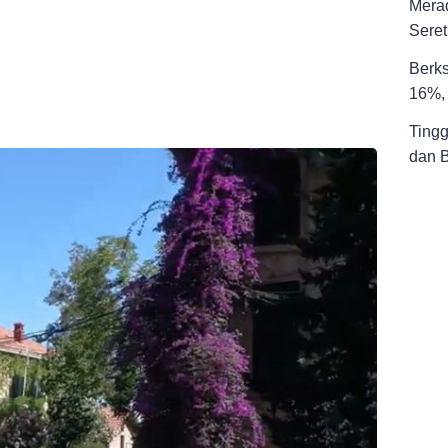
Merad
Seret
Berks
16%, 
Tingg
dan 