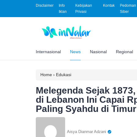
Disclaimer
Info
Kebijakan
Kontak
Pedoman 
Iklan
Privasi
Siber
Internasional
News
Nasional
Regional
Home
›
Edukasi
Melegenda Sejak 1873,
di Lebanon Ini Capai 
Paling Syahdu di Timu
Aisya Dianmar Adzani