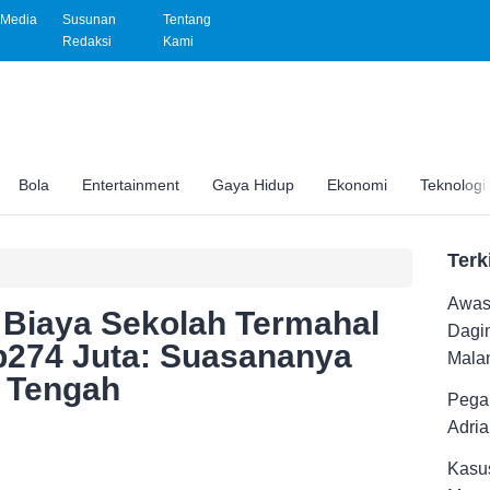
Media
Susunan
Tentang
Redaksi
Kami
Bola
Entertainment
Gaya Hidup
Ekonomi
Teknologi
Terk
Awas 
 Biaya Sekolah Termahal
Dagi
Rp274 Juta: Suasananya
Malam
r Tengah
Pega
Adri
Kasus