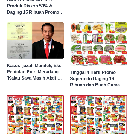
Produk Diskon 50% &
Daging 15 Ribuan Promo
Superindo yang Berakhir
Malam Ini
Kasus Ijazah Mandek, Eks
Pentolan Polri Meradang:
Tinggal 4 Hari! Promo
‘Kalau Saya Masih Aktif,
Superindo Daging 16
Jokowi Saya Seret!’
Ribuan dan Buah Cuma
Seribu Rupiah