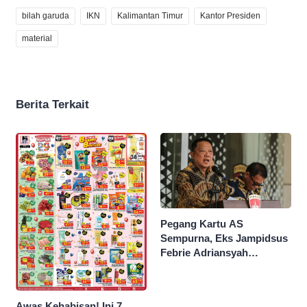
bilah garuda
IKN
Kalimantan Timur
Kantor Presiden
material
Berita Terkait
Pegang Kartu AS
Sempurna, Eks Jampidsus
Febrie Adriansyah
Kantongi Borok 9 Naga
Awas Kehabisan! Ini 7