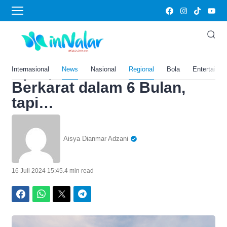
Home
›
News
Material Bilah Garuda di
Kantor Presiden IKN Senilai
Rp11,96 Triliun Bakal
Internasional
News
Nasional
Regional
Bola
Entertainm
Berkarat dalam 6 Bulan,
tapi…
Aisya Dianmar Adzani
16 Juli 2024 15:45
.
4 min read
Facebook
WhatsApp
Twitter
Telegram