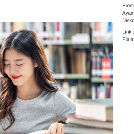
Promo
Ayam
Disk
Link 
Pial