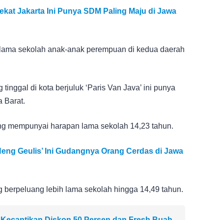
kat Jakarta Ini Punya SDM Paling Maju di Jawa
an lama sekolah anak-anak perempuan di kedua daerah
nggal di kota berjuluk ‘Paris Van Java’ ini punya
a Barat.
yang mempunyai harapan lama sekolah 14,23 tahun.
Neng Geulis’ Ini Gudangnya Orang Cerdas di Jawa
 berpeluang lebih lama sekolah hingga 14,49 tahun.
 Kecantikan Diskon 50 Persen dan Fresh Buah