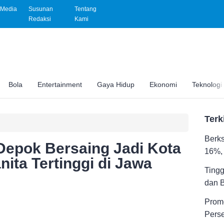
Media
Susunan
Tentang
Redaksi
Kami
Bola
Entertainment
Gaya Hidup
Ekonomi
Teknologi
Terk
Berks
epok Bersaing Jadi Kota
16%, 
ita Tertinggi di Jawa
Tingg
dan 
Promo
Pers