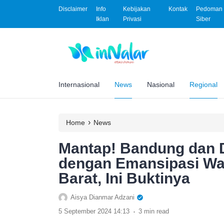
Disclaimer
Info
Kebijakan
Kontak
Pedoman 
Iklan
Privasi
Siber
Internasional
News
Nasional
Regional
›
Home
News
Mantap! Bandung dan D
dengan Emansipasi Wan
Barat, Ini Buktinya
Aisya Dianmar Adzani
.
5 September 2024 14:13
3 min read