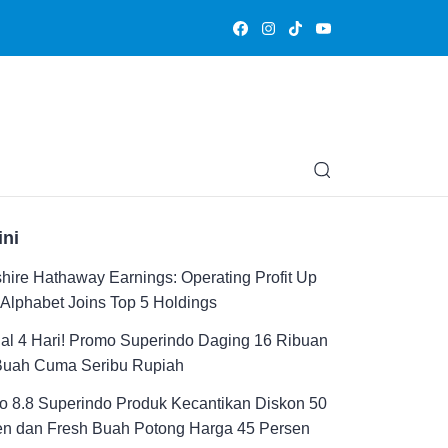
Olahraga
Hiburan
Muslimpedia
Edukasi
Opini & Ce
ini
hire Hathaway Earnings: Operating Profit Up
Alphabet Joins Top 5 Holdings
al 4 Hari! Promo Superindo Daging 16 Ribuan
Buah Cuma Seribu Rupiah
 8.8 Superindo Produk Kecantikan Diskon 50
en dan Fresh Buah Potong Harga 45 Persen