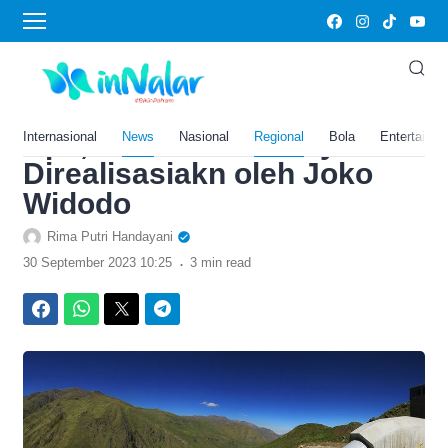
›
Home
News
Mangkrak Selama 40 Tahun,
SPAM Umbulan Senilai
Rp2,58 Triliun Akhirnya
Internasional
News
Nasional
Regional
Bola
Entertainm
Direalisasiakn oleh Joko
Widodo
Rima Putri Handayani
.
30 September 2023 10:25
3 min read
Facebook
WhatsApp
Twitter
Telegram