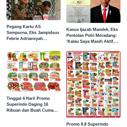
Pegang Kartu AS
Kasus Ijazah Mandek, Eks
Sempurna, Eks Jampidsus
Pentolan Polri Meradang:
Febrie Adriansyah
‘Kalau Saya Masih Aktif,
Kantongi Borok 9 Naga
Jokowi Saya Seret!’
Tinggal 4 Hari! Promo
Superindo Daging 16
Ribuan dan Buah Cuma
Seribu Rupiah
Promo 8.8 Superindo