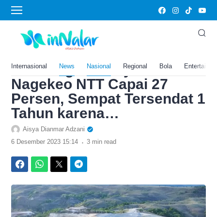
›
Home
Nasional
Makan Biaya Rp1,47 Triliun,
Progres Konstruksi
Bendungan Mbay di
Internasional
News
Nasional
Regional
Bola
Entertainm
Nagekeo NTT Capai 27
Persen, Sempat Tersendat 1
Tahun karena…
Aisya Dianmar Adzani
.
6 Desember 2023 15:14
3 min read
Facebook
WhatsApp
Twitter
Telegram