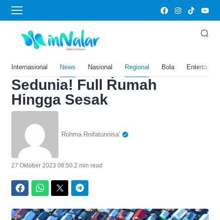
Home
›
News
Luasnya Hanya 8,5 Hektare,
Pulau Bungin di NTB Ini
Jadi Pulau Terpadat
Internasional
News
Nasional
Regional
Bola
Entertainm
Sedunia! Full Rumah
Hingga Sesak
Rohma Roifatunnisa'
27 Oktober 2023 08:50
.
2 min read
Facebook
WhatsApp
Twitter
Telegram