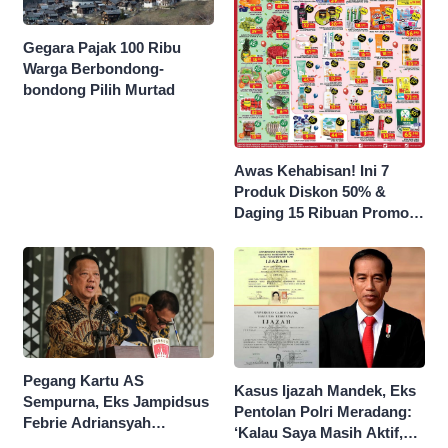
Gegara Pajak 100 Ribu
Warga Berbondong-
bondong Pilih Murtad
Awas Kehabisan! Ini 7
Produk Diskon 50% &
Daging 15 Ribuan Promo
Superindo yang Berakhir
Malam Ini
Pegang Kartu AS
Kasus Ijazah Mandek, Eks
Sempurna, Eks Jampidsus
Pentolan Polri Meradang:
Febrie Adriansyah
‘Kalau Saya Masih Aktif,
Kantongi Borok 9 Naga