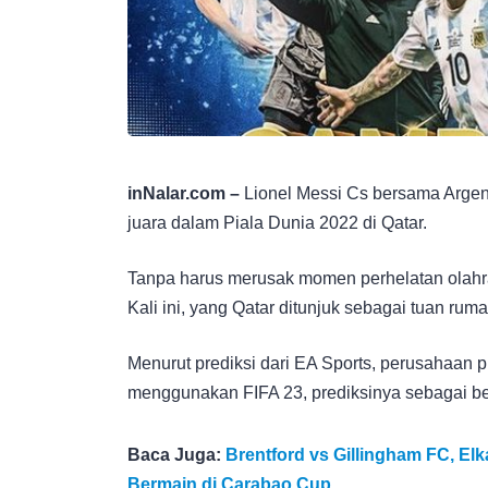
inNalar.com –
Lionel Messi Cs bersama Argenti
juara dalam Piala Dunia 2022 di Qatar.
Tanpa harus merusak momen perhelatan olahraga
Kali ini, yang Qatar ditunjuk sebagai tuan rum
Menurut prediksi dari EA Sports, perusahaan 
menggunakan FIFA 23, prediksinya sebagai ber
Baca Juga:
Brentford vs Gillingham FC, El
Bermain di Carabao Cup