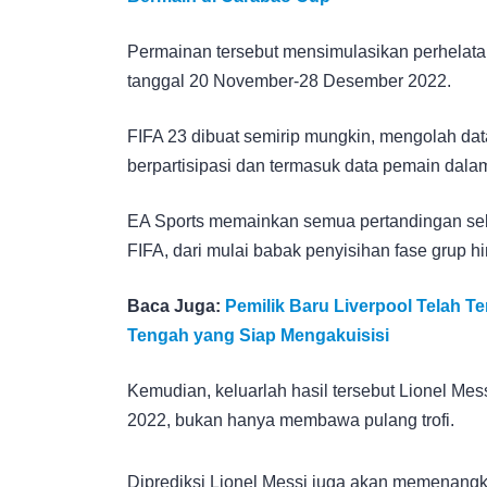
Permainan tersebut mensimulasikan perhelatan
tanggal 20 November-28 Desember 2022.
FIFA 23 dibuat semirip mungkin, mengolah dat
berpartisipasi dan termasuk data pemain dala
EA Sports memainkan semua pertandingan seb
FIFA, dari mulai babak penyisihan fase grup hi
Baca Juga:
Pemilik Baru Liverpool Telah T
Tengah yang Siap Mengakuisisi
Kemudian, keluarlah hasil tersebut Lionel Me
2022, bukan hanya membawa pulang trofi.
Diprediksi Lionel Messi juga akan memenang