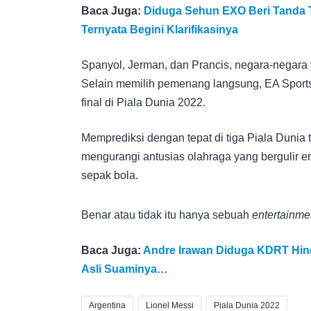
Baca Juga:
Diduga Sehun EXO Beri Tanda T
Ternyata Begini Klarifikasinya
Spanyol, Jerman, dan Prancis, negara-negara
Selain memilih pemenang langsung, EA Sports 
final di Piala Dunia 2022.
Memprediksi dengan tepat di tiga Piala Dunia t
mengurangi antusias olahraga yang bergulir em
sepak bola.
Benar atau tidak itu hanya sebuah
entertainme
Baca Juga:
Andre Irawan Diduga KDRT Hingg
Asli Suaminya…
Argentina
Lionel Messi
Piala Dunia 2022