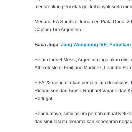
menorehkan pencetak gol terbanyak serta menj
Menurut EA Sports di turnamen Piala Dunia 20
Captain Tim Argentina.
Baca Juga:
Jang Wonyoung IVE, Putuskan T
Selain Lionel Messi, Argentina juga akan diisi
Albiceleste di Emiliano Martinez, Leandro Pa
FIFA 23 mendaftarkan pemain lain di simulasi P
Richarlison dari Brasil. Raphael Varane dan K
Portugal.
Sebelumnya, simulasi ini pernah dibuat Ketik
dari simulasi itu meramalkan kebenaran negar