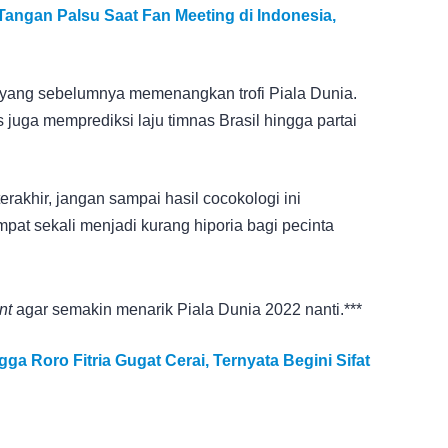
angan Palsu Saat Fan Meeting di Indonesia,
 yang sebelumnya memenangkan trofi Piala Dunia.
juga memprediksi laju timnas Brasil hingga partai
erakhir, jangan sampai hasil cocokologi ini
pat sekali menjadi kurang hiporia bagi pecinta
nt
agar semakin menarik Piala Dunia 2022 nanti.***
a Roro Fitria Gugat Cerai, Ternyata Begini Sifat