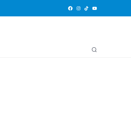
Olahraga
Hiburan
Muslimpedia
Edukasi
Opini & Ce