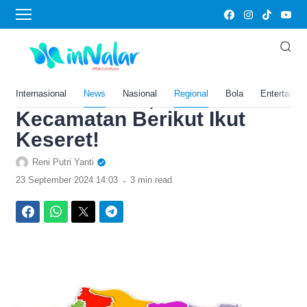
›
Home
News
Lebur Jadi Kabupaten Baru
Seluas 1.128,18 KM Persegi
di Jawa Barat, 10
Internasional
News
Nasional
Regional
Bola
Entertainm
Kecamatan Berikut Ikut
Keseret!
Reni Putri Yanti
.
23 September 2024 14:03
3 min read
Facebook
WhatsApp
Twitter
Telegram