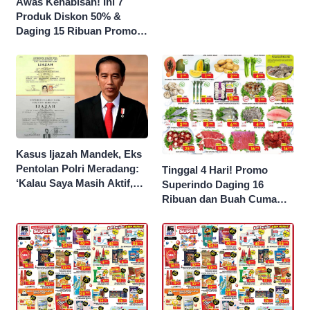
Awas Kehabisan! Ini 7
Produk Diskon 50% &
Daging 15 Ribuan Promo
Superindo yang Berakhir
Malam Ini
Kasus Ijazah Mandek, Eks
Pentolan Polri Meradang:
Tinggal 4 Hari! Promo
‘Kalau Saya Masih Aktif,
Superindo Daging 16
Jokowi Saya Seret!’
Ribuan dan Buah Cuma
Seribu Rupiah