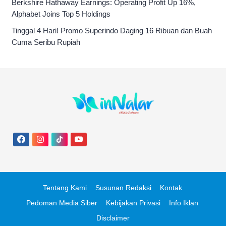
Berkshire Hathaway Earnings: Operating Profit Up 16%,
Alphabet Joins Top 5 Holdings
Tinggal 4 Hari! Promo Superindo Daging 16 Ribuan dan Buah
Cuma Seribu Rupiah
Tentang Kami
Susunan Redaksi
Kontak
Pedoman Media Siber
Kebijakan Privasi
Info Iklan
Disclaimer