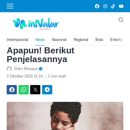
›
Home
Gaya Hidup
Lawan Rasa Malas dengan
Prinsip Kaizen, Dijamin
Bakal Konsisten Melakukan
Internasional
News
Nasional
Regional
Bola
Entertainm
Apapun! Berikut
Penjelasannya
Shilvi Munaya
.
2 Oktober 2023 11:14
2 min read
Facebook
WhatsApp
Twitter
Telegram