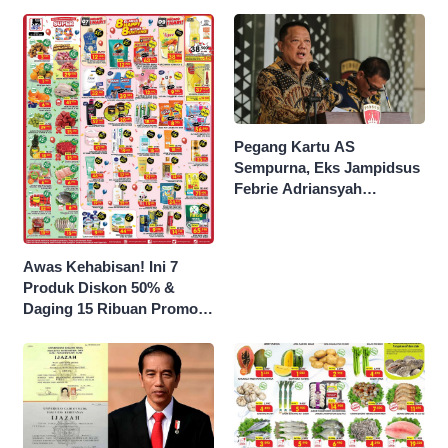
Pegang Kartu AS
Sempurna, Eks Jampidsus
Febrie Adriansyah
Kantongi Borok 9 Naga
Awas Kehabisan! Ini 7
Produk Diskon 50% &
Daging 15 Ribuan Promo
Superindo yang Berakhir
Malam Ini