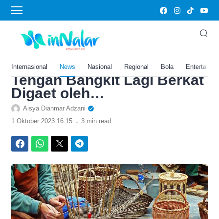
›
Home
Ekonomi
Lama Gulung Tikar, Desa
Penghasil Rotan di
Katingan Kalimantan
Internasional
News
Nasional
Regional
Bola
Entertainm
Tengah Bangkit Lagi Berkat
Digaet oleh…
Aisya Dianmar Adzani
.
1 Oktober 2023 16:15
3 min read
Facebook
WhatsApp
Twitter
Telegram