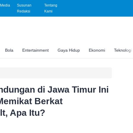
Media
Susunan
Tentang
Redaksi
Kami
Bola
Entertainment
Gaya Hidup
Ekonomi
Teknologi
ndungan di Jawa Timur Ini
Memikat Berkat
t, Apa Itu?