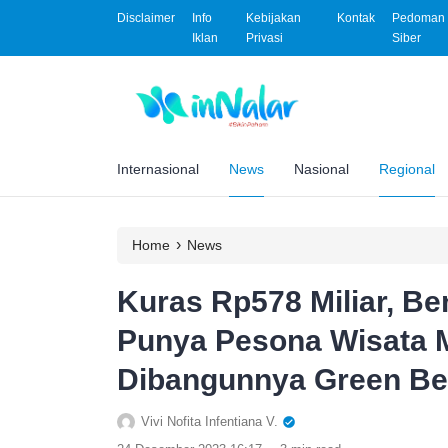
Disclaimer
Info
Kebijakan
Kontak
Pedoman 
Iklan
Privasi
Siber
Internasional
News
Nasional
Regional
›
Home
News
Kuras Rp578 Miliar, Be
Punya Pesona Wisata 
Dibangunnya Green Bel
Vivi Nofita Infentiana V.
.