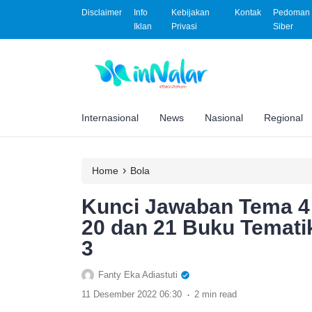
Disclaimer
Info
Kebijakan
Kontak
Pedoman 
Iklan
Privasi
Siber
Internasional
News
Nasional
Regional
›
Home
Bola
Kunci Jawaban Tema 4 
20 dan 21 Buku Temati
3
Fanty Eka Adiastuti
.
11 Desember 2022 06:30
2 min read