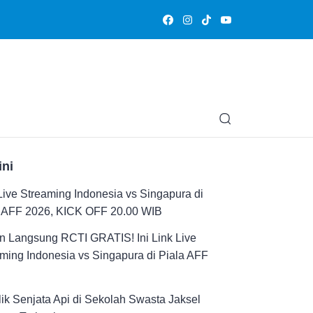
Olahraga
Hiburan
Muslimpedia
Edukasi
Opini & Ce
ini
Live Streaming Indonesia vs Singapura di
a AFF 2026, KICK OFF 20.00 WIB
n Langsung RCTI GRATIS! Ini Link Live
ming Indonesia vs Singapura di Piala AFF
ik Senjata Api di Sekolah Swasta Jaksel