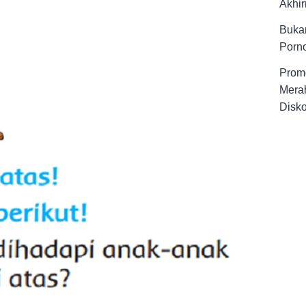
Akhir
Buka
Porno
Promo
Merah
Disk