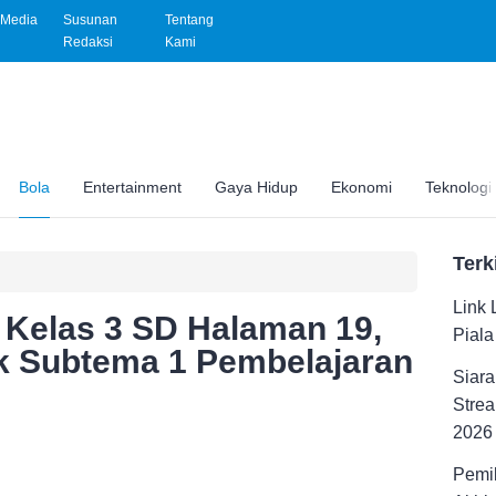
Media
Susunan
Tentang
Redaksi
Kami
Bola
Entertainment
Gaya Hidup
Ekonomi
Teknologi
Terk
Link 
Kelas 3 SD Halaman 19,
Pial
k Subtema 1 Pembelajaran
Siara
Strea
2026
Pemil