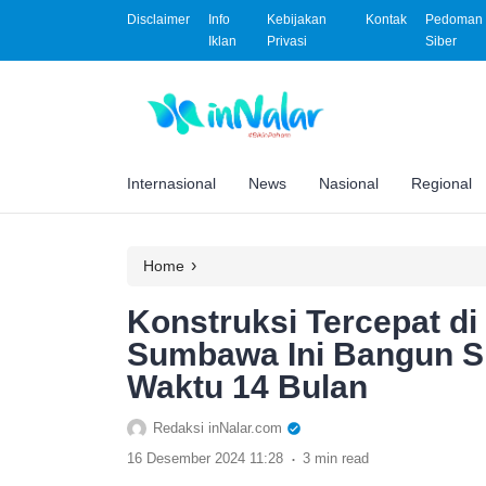
Disclaimer
Info
Kebijakan
Kontak
Pedoman 
Iklan
Privasi
Siber
Internasional
News
Nasional
Regional
›
Home
Konstruksi Tercepat d
Sumbawa Ini Bangun Sm
Waktu 14 Bulan
Redaksi inNalar.com
.
16 Desember 2024 11:28
3 min read