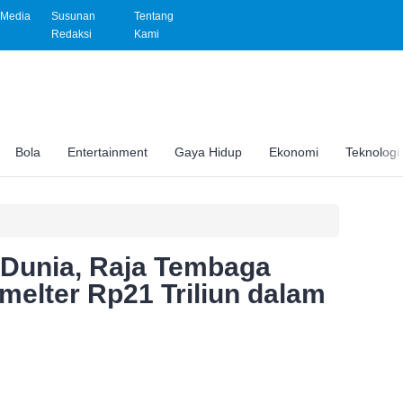
Media
Susunan
Tentang
Redaksi
Kami
Bola
Entertainment
Gaya Hidup
Ekonomi
Teknologi
i Dunia, Raja Tembaga
elter Rp21 Triliun dalam