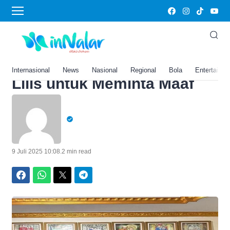
Home
›
Komplain di Sosmed Viral,
Pihak Transmart Carrefour
Lampung Datangi Rumah
Internasional
News
Nasional
Regional
Bola
Entertainm
Lilis untuk Meminta Maaf
9 Juli 2025 10:08
.
2 min read
Facebook
WhatsApp
Twitter
Telegram