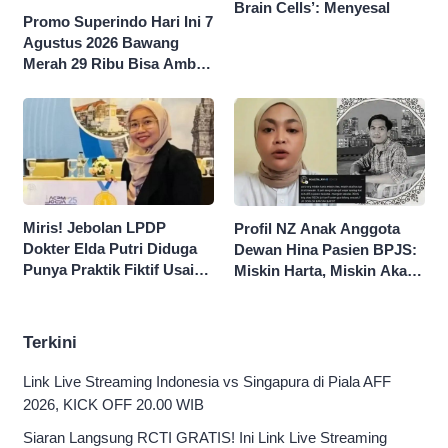
Brain Cells’: Menyesal
Promo Superindo Hari Ini 7
Agustus 2026 Bawang
Merah 29 Ribu Bisa Ambil
dan Isi Sepuasnya Diskon
50 Persen
Miris! Jebolan LPDP
Profil NZ Anak Anggota
Dokter Elda Putri Diduga
Dewan Hina Pasien BPJS:
Punya Praktik Fiktif Usai
Miskin Harta, Miskin Akal
Hina Pasien BPJS
Pengen Diistimewain!
Terkini
Link Live Streaming Indonesia vs Singapura di Piala AFF
2026, KICK OFF 20.00 WIB
Siaran Langsung RCTI GRATIS! Ini Link Live Streaming