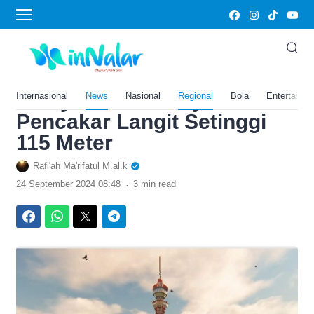
›
Home
News
Ketinggian Dilarang
Melebihi Pohon Kelapa,
Ternyata Bali Punya Menara
Internasional
News
Nasional
Regional
Bola
Entertainm
Pencakar Langit Setinggi
115 Meter
Rafi'ah Ma'rifatul M.al.k
.
24 September 2024 08:48
3 min read
Facebook
WhatsApp
Twitter
Telegram