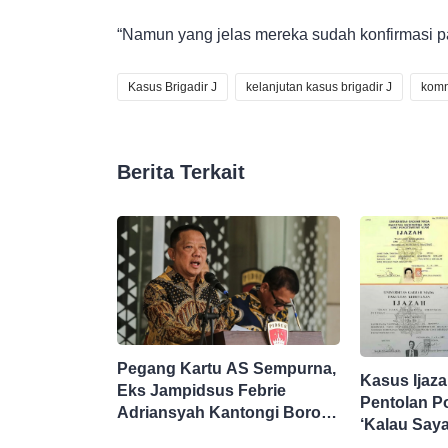
“Namun yang jelas mereka sudah konfirmasi pa
Kasus Brigadir J
kelanjutan kasus brigadir J
kom
Berita Terkait
Pegang Kartu AS Sempurna,
Kasus Ijaz
Eks Jampidsus Febrie
Pentolan Po
Adriansyah Kantongi Borok
‘Kalau Saya
9 Naga
Jokowi Saya