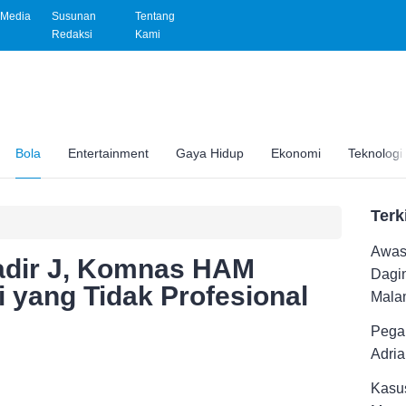
Media
Susunan
Tentang
Redaksi
Kami
Bola
Entertainment
Gaya Hidup
Ekonomi
Teknologi
Terk
Awas 
adir J, Komnas HAM
Dagi
i yang Tidak Profesional
Malam
Pega
Adri
Kasus