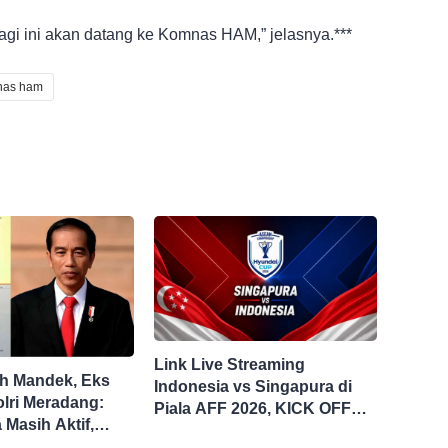
gi ini akan datang ke Komnas HAM,” jelasnya.***
nas ham
Link Live Streaming
ah Mandek, Eks
Indonesia vs Singapura di
lri Meradang:
Piala AFF 2026, KICK OFF
 Masih Aktif,
20.00 WIB
 Seret!’