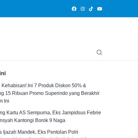
Olahraga
Hiburan
Muslimpedia
Edukasi
Opini & Ce
ini
Kehabisan! Ini 7 Produk Diskon 50% &
ng 15 Ribuan Promo Superindo yang Berakhir
 Ini
ng Kartu AS Sempurna, Eks Jampidsus Febrie
ansyah Kantongi Borok 9 Naga
 Ijazah Mandek, Eks Pentolan Polri