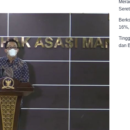
Merad
Seret
Berks
16%, 
Tingg
dan 