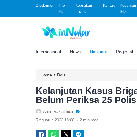
Disclaimer
Info
Kebijakan
Kontak
Pedoman 
Iklan
Privasi
Siber
Internasional
News
Nasional
Regional
›
Home
Bola
Kelanjutan Kasus Brig
Belum Periksa 25 Polis
Amin Raziatifudin
.
5 Agustus 2022 18:00
2 min read
Facebook
WhatsApp
Twitter
Telegram