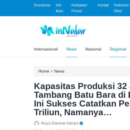
Disclaimer
Info
Kebijakan
Kontak
Pedoman 
Iklan
Privasi
Siber
Internasional
News
Nasional
Regional
›
Home
News
Kapasitas Produksi 32
Tambang Batu Bara di 
Ini Sukses Catatkan P
Triliun, Namanya…
Aisya Dianmar Adzani