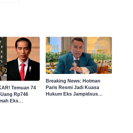
Breaking News: Hotman
Paris Resmi Jadi Kuasa
AR! Temuan 74
Hukum Eks Jampidsus
 Uang Rp746
Febrie Ardiansyah
umah Eks
Febri Seret Nama