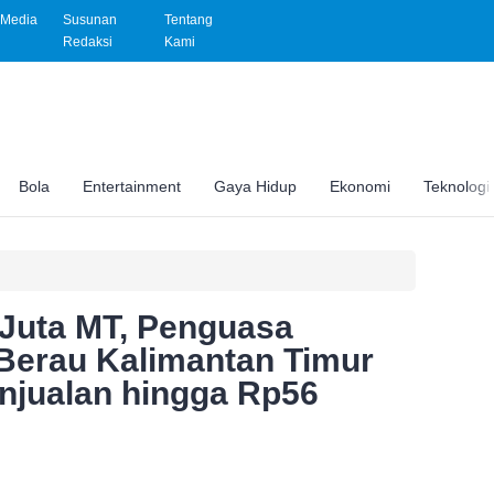
Media
Susunan
Tentang
Redaksi
Kami
Bola
Entertainment
Gaya Hidup
Ekonomi
Teknologi
 Juta MT, Penguasa
Berau Kalimantan Timur
enjualan hingga Rp56