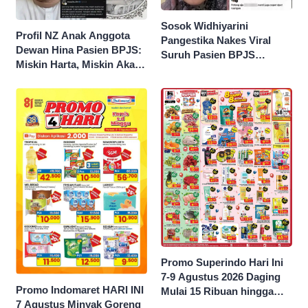
Sosok Widhiyarini
Profil NZ Anak Anggota
Pangestika Nakes Viral
Dewan Hina Pasien BPJS:
Suruh Pasien BPJS
Miskin Harta, Miskin Akal
Potong Urat Nadi, Minta
Pengen Diistimewain!
Maaf Usai Pasien
Meninggal
Promo Superindo Hari Ini
7-9 Agustus 2026 Daging
Promo Indomaret HARI INI
Mulai 15 Ribuan hingga
7 Agustus Minyak Goreng
Diskon 50 Persen