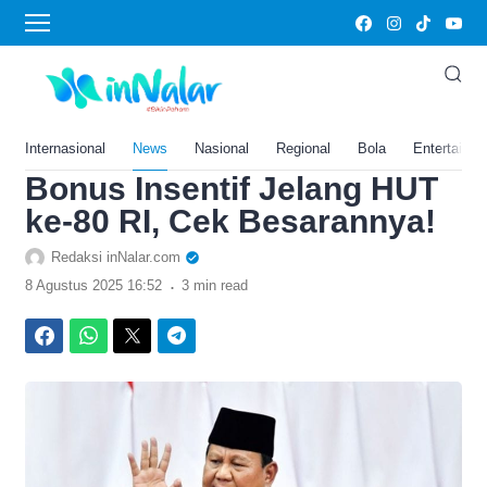
›
Home
News
Kado Spesial dari Prabowo,
Guru Honorer di Seluruh
Indonesia Bakal Terima
Internasional
News
Nasional
Regional
Bola
Entertainm
Bonus Insentif Jelang HUT
ke-80 RI, Cek Besarannya!
Redaksi inNalar.com
.
8 Agustus 2025 16:52
3 min read
Facebook
WhatsApp
Twitter
Telegram