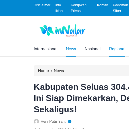
Disclaimer
Info
Kebijakan
Kontak
Pedoman 
Iklan
Privasi
Siber
Internasional
News
Nasional
Regional
›
Home
News
Kabupaten Seluas 304.
Ini Siap Dimekarkan, 
Sekaligus!
Reni Putri Yanti
.