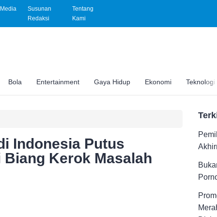
Media
Susunan
Tentang
Redaksi
Kami
Bola
Entertainment
Gaya Hidup
Ekonomi
Teknologi
Terk
Pemil
di Indonesia Putus
Akhir
di Biang Kerok Masalah
Buka
Porno
Promo
Merah