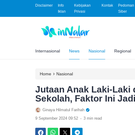
Disclaimer
Info
Kebijakan
Kontak
Pedoman 
Iklan
Privasi
Siber
Internasional
News
Nasional
Regional
›
Home
Nasional
Jutaan Anak Laki-Laki 
Sekolah, Faktor Ini Ja
Ginaya Hilmatul Farihah
.
9 September 2024 09:52
3 min read
Facebook
WhatsApp
Twitter
Telegram