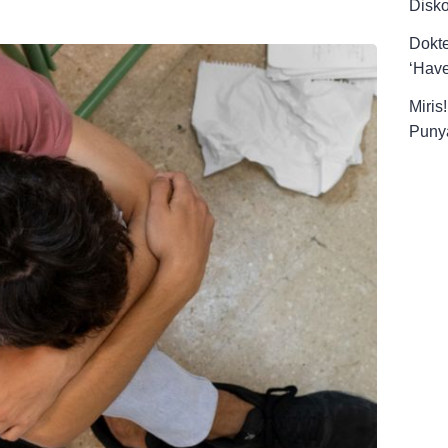
Disk
Dokt
‘Have
Miris
Punya