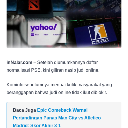
inNalar.com –
Setelah diumumkannya daftar
normalisasi PSE, kini giliran nasib judi online.
Kominfo sebelumnya menuai kritik masyarakat yang
beranggapan bahwa judi online tidak ikut diblokir.
Baca Juga
Epic Comeback Warnai
Pertandingan Panas Man City vs Atletico
Madrid: Skor Akhir 3-1