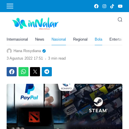
›
Home
Bola
Judi Online Masih Aman,
Kominfo: Tahap Evaluasi
Dulu Sebelum Blokir
Internasional
News
Nasional
Regional
Bola
Entertainm
Hana Rosydiana
.
3 Agustus 2022 17:51
3 min read
Facebook
WhatsApp
Twitter
Telegram