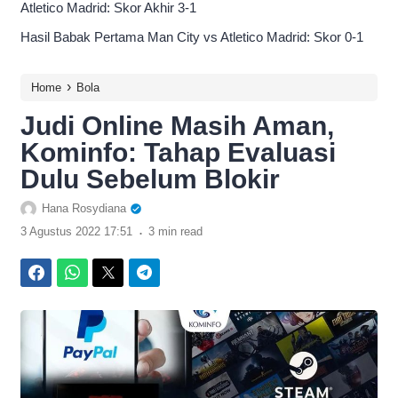
Atletico Madrid: Skor Akhir 3-1
Hasil Babak Pertama Man City vs Atletico Madrid: Skor 0-1
›
Home
Bola
Judi Online Masih Aman,
Kominfo: Tahap Evaluasi
Dulu Sebelum Blokir
Hana Rosydiana
.
3 Agustus 2022 17:51
3 min read
Facebook
WhatsApp
Twitter
Telegram