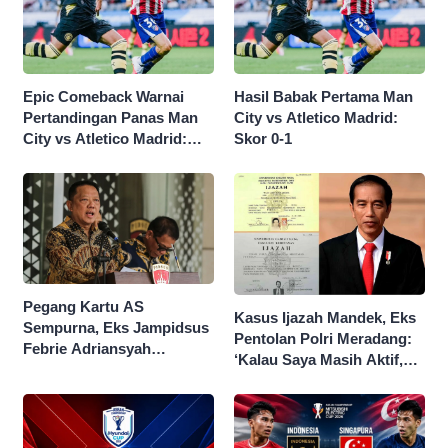
Epic Comeback Warnai
Hasil Babak Pertama Man
Pertandingan Panas Man
City vs Atletico Madrid:
City vs Atletico Madrid:
Skor 0-1
Skor Akhir 3-1
Pegang Kartu AS
Kasus Ijazah Mandek, Eks
Sempurna, Eks Jampidsus
Pentolan Polri Meradang:
Febrie Adriansyah
‘Kalau Saya Masih Aktif,
Kantongi Borok 9 Naga
Jokowi Saya Seret!’