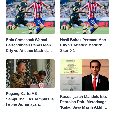
Epic Comeback Warnai
Hasil Babak Pertama Man
Pertandingan Panas Man
City vs Atletico Madrid:
City vs Atletico Madrid:
Skor 0-1
Skor Akhir 3-1
Pegang Kartu AS
Kasus Ijazah Mandek, Eks
Sempurna, Eks Jampidsus
Pentolan Polri Meradang:
Febrie Adriansyah
‘Kalau Saya Masih Aktif,
Kantongi Borok 9 Naga
Jokowi Saya Seret!’