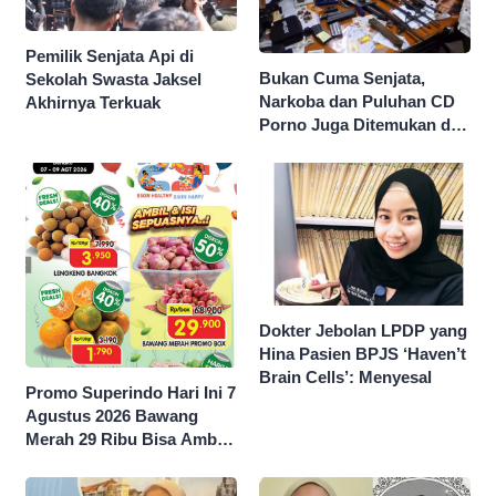
Pemilik Senjata Api di
Bukan Cuma Senjata,
Sekolah Swasta Jaksel
Narkoba dan Puluhan CD
Akhirnya Terkuak
Porno Juga Ditemukan di
Sekolah Swasta Jaksel
Dokter Jebolan LPDP yang
Hina Pasien BPJS ‘Haven’t
Brain Cells’: Menyesal
Promo Superindo Hari Ini 7
Agustus 2026 Bawang
Merah 29 Ribu Bisa Ambil
dan Isi Sepuasnya Diskon
50 Persen