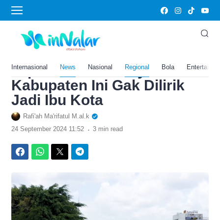
›
Home
News
Jawa Tengah Makin Mekar!
Banyumas Siap Dipecah
Tapi Daerah Terkaya di
Internasional
News
Nasional
Regional
Bola
Entertainm
Kabupaten Ini Gak Dilirik
Jadi Ibu Kota
Rafi'ah Ma'rifatul M.al.k
.
24 September 2024 11:52
3 min read
Facebook
WhatsApp
Twitter
Telegram