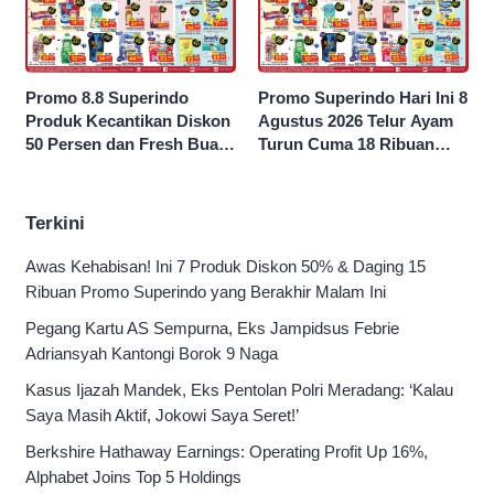
Promo 8.8 Superindo
Promo Superindo Hari Ini 8
Produk Kecantikan Diskon
Agustus 2026 Telur Ayam
50 Persen dan Fresh Buah
Turun Cuma 18 Ribuan
Potong Harga 45 Persen
10’S PCK hingga Diskon 50
Persen
Terkini
Awas Kehabisan! Ini 7 Produk Diskon 50% & Daging 15
Ribuan Promo Superindo yang Berakhir Malam Ini
Pegang Kartu AS Sempurna, Eks Jampidsus Febrie
Adriansyah Kantongi Borok 9 Naga
Kasus Ijazah Mandek, Eks Pentolan Polri Meradang: ‘Kalau
Saya Masih Aktif, Jokowi Saya Seret!’
Berkshire Hathaway Earnings: Operating Profit Up 16%,
Alphabet Joins Top 5 Holdings