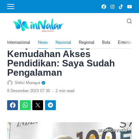
›
Home
Nasional
Janji Politik Capres Ganjar,
Kaum Disabilitas Bisa
Menjadi PNS hingga
Internasional
News
Nasional
Regional
Bola
Entertainm
Kemudahan Akses
Pendidikan: Saya Sudah
Pengalaman
Shilvi Munaya
.
8 Desember 2023 07:30
2 min read
Facebook
WhatsApp
Twitter
Telegram