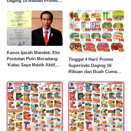
Daging 15 Ribuan Promo
Superindo yang Berakhir
Malam Ini
Kasus Ijazah Mandek, Eks
Pentolan Polri Meradang:
Tinggal 4 Hari! Promo
‘Kalau Saya Masih Aktif,
Superindo Daging 16
Jokowi Saya Seret!’
Ribuan dan Buah Cuma
Seribu Rupiah