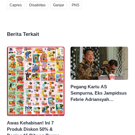
Capres
Disabiitas
Ganjar
PNS
Berita Terkait
Pegang Kartu AS
Sempurna, Eks Jampidsus
Febrie Adriansyah
Kantongi Borok 9 Naga
Awas Kehabisan! Ini 7
Produk Diskon 50% &