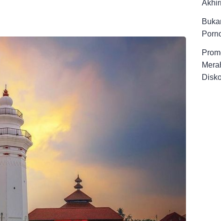
Akhir
Buka
Porno
Promo
Merah
Disk