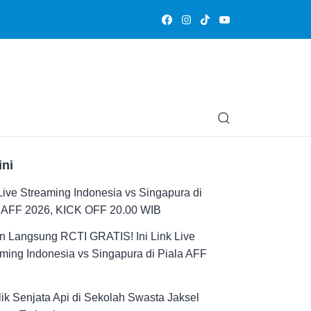
Olahraga
Hiburan
Muslimpedia
Edukasi
Opini & Ce
ini
Live Streaming Indonesia vs Singapura di
a AFF 2026, KICK OFF 20.00 WIB
n Langsung RCTI GRATIS! Ini Link Live
ming Indonesia vs Singapura di Piala AFF
ik Senjata Api di Sekolah Swasta Jaksel