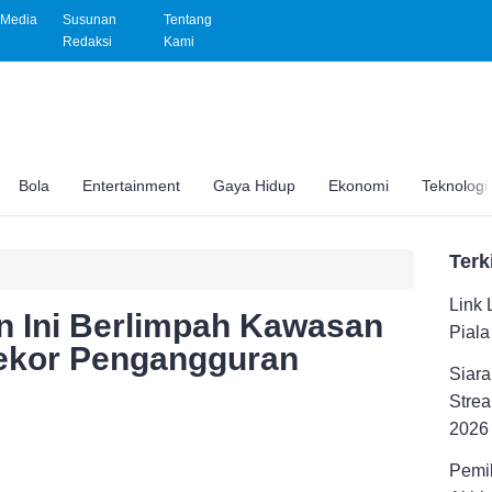
Media
Susunan
Tentang
Redaksi
Kami
Bola
Entertainment
Gaya Hidup
Ekonomi
Teknologi
Terk
Link 
en Ini Berlimpah Kawasan
Pial
Rekor Pengangguran
Siara
Strea
2026
Pemil