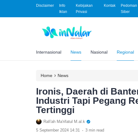
Disclaimer
Info
Kebijakan
Kontak
Pedoman 
Iklan
Privasi
Siber
Internasional
News
Nasional
Regional
›
Home
News
Ironis, Daerah di Bant
Industri Tapi Pegang 
Tertinggi
Rafi'ah Ma'rifatul M.al.k
.
5 September 2024 14:31
3 min read