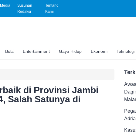
Media
Susunan
Tentang
Redaksi
Kami
Bola
Entertainment
Gaya Hidup
Ekonomi
Teknologi
Terk
Awas 
rbaik di Provinsi Jambi
Dagi
, Salah Satunya di
Malam
Pega
Adri
Kasus