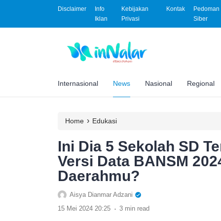
Disclaimer
Info
Kebijakan
Kontak
Pedoman 
Iklan
Privasi
Siber
Internasional
News
Nasional
Regional
›
Home
Edukasi
Ini Dia 5 Sekolah SD Te
Versi Data BANSM 2024
Daerahmu?
Aisya Dianmar Adzani
.
15 Mei 2024 20:25
3 min read