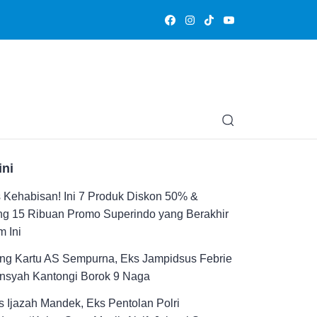
Olahraga
Hiburan
Muslimpedia
Edukasi
Opini & Ce
ini
Kehabisan! Ini 7 Produk Diskon 50% &
ng 15 Ribuan Promo Superindo yang Berakhir
 Ini
ng Kartu AS Sempurna, Eks Jampidsus Febrie
ansyah Kantongi Borok 9 Naga
 Ijazah Mandek, Eks Pentolan Polri