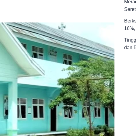
Merad
Seret
Berks
16%, 
Tingg
dan 